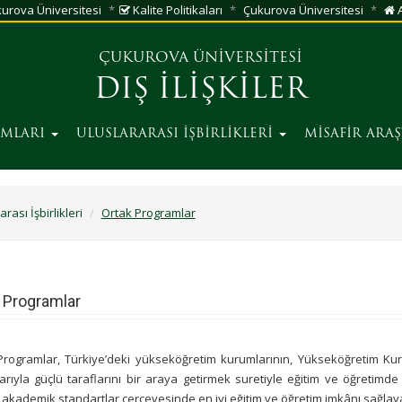
urova Üniversitesi
Kalite Politikaları
Çukurova Üniversitesi
A
ÇUKUROVA ÜNİVERSİTESİ
DIŞ İLİŞKİLER
AMLARI
ULUSLARARASI İŞBİRLİKLERİ
MİSAFİR ARA
rası İşbirlikleri
Ortak Programlar
 Programlar
Programlar, Türkiye’deki yükseköğretim kurumlarının, Yükseköğretim Kur
rıyla güçlü taraflarını bir araya getirmek suretiyle eğitim ve öğretimde
 akademik standartlar çerçevesinde en iyi eğitim ve öğretim imkânı sağla