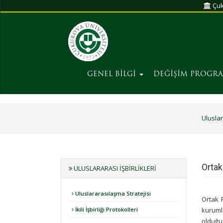
Çuk
GENEL BİLGİ
DEĞİŞİM PROGR
Uluslara
Ortak
ULUSLARARASI İŞBIRLIKLERI
Uluslararasılaşma Stratejisi
Ortak 
İkili İşbirliği Protokolleri
kurumla
olduğu