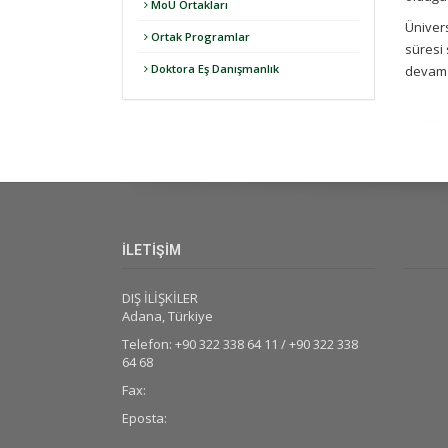
MoU Ortakları
Üniver
Ortak Programlar
süresi
Doktora Eş Danışmanlık
devam 
İLETİŞİM
DIŞ İLİŞKİLER
Adana, Türkiye
Telefon: +90 322 338 64 11 / +90 322 338
64 68
Fax:
Eposta: