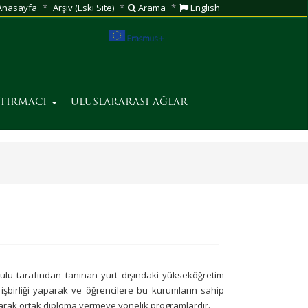
nasayfa
Arşiv (Eski Site)
Arama
English
ŞTIRMACI
ULUSLARARASI AĞLAR
ulu tarafından tanınan yurt dışındaki yükseköğretim
 işbirliği yaparak ve öğrencilere bu kurumların sahip
yarak ortak diploma vermeye yönelik programlardır.