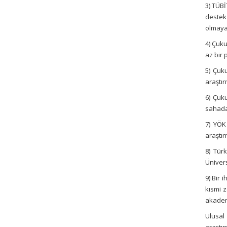
3)
TÜBİ
destek
olmayan
4) Çuk
az bir 
5)
Çuku
araştır
6)
Çuku
sahada
7)
YÖK 
araştır
8)
Türk
Ünivers
9) Bir 
kısmi 
akadem
Ulusal