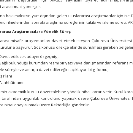
rmacıların başvuruları için ARGES sayfasını ziyaret ediniz:https://arges
i-arastirmaci-yonergesi
a bakılmaksızın yurt dışından gelen uluslararası araştırmacılar için ise Dış
ndirilmelerinden sonraki araştırma süreçlerinin takibi ve izleme süreci, A
rarası Araştırmacılara Yönelik Süreç
arası misafir araştırmacıları davet etmek isteyen Çukurova Üniversitesi 
 kuruluna başvurur. Söz konusu dilekçe ekinde sunulması gereken belgeler
Davet edilecek adayın özgeçmişi,
Bağlı bulunduğu kurumdan resmi bir yazı veya danışmanından referans m
Ne süreyle ve amaçla davet edileceğini açıklayan bilgi formu,
İş Planı
Taahhütname
birimin akademik kurulu davet talebine yönelik nihai kararı verir. Kurul kararı
si tarafından uygunluk kontrolünü yapmak üzere Çukurova Üniversitesi Dış İ
ce nihai onay alınmak üzere Rektörlüğe gönderilir.