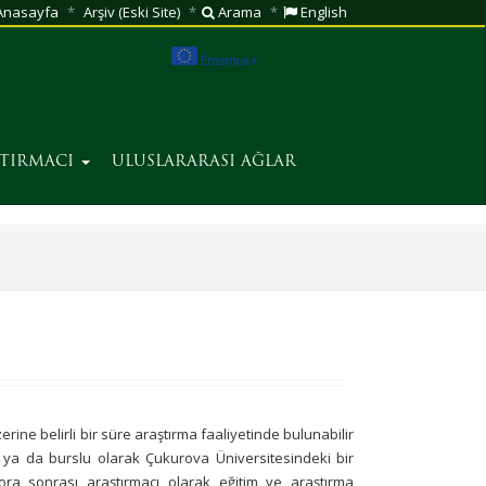
nasayfa
Arşiv (Eski Site)
Arama
English
ŞTIRMACI
ULUSLARARASI AĞLAR
ine belirli bir süre araştırma faaliyetinde bulunabilir
 ya da burslu olarak Çukurova Üniversitesindeki bir
ora sonrası araştırmacı olarak eğitim ve araştırma