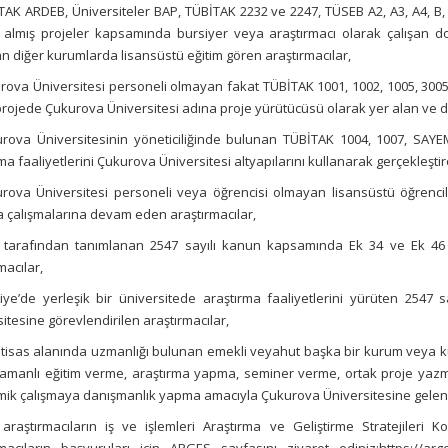
TAK ARDEB, Üniversiteler BAP, TÜBİTAK 2232 ve 2247, TÜSEB A2, A3, A4, B,
 almış projeler kapsamında bursiyer veya araştırmacı olarak çalışan d
 diğer kurumlarda lisansüstü eğitim gören araştırmacılar,
urova Üniversitesi personeli olmayan fakat TÜBİTAK 1001, 1002, 1005, 300
projede Çukurova Üniversitesi adına proje yürütücüsü olarak yer alan ve d
rova Üniversitesinin yöneticiliğinde bulunan TÜBİTAK 1004, 1007, SAY
ma faaliyetlerini Çukurova Üniversitesi altyapılarını kullanarak gerçekleştir
rova Üniversitesi personeli veya öğrencisi olmayan lisansüstü öğrenci
 çalışmalarına devam eden araştırmacılar,
tarafından tanımlanan 2547 sayılı kanun kapsamında Ek 34 ve Ek 46 
macılar,
iye’de yerleşik bir üniversitede araştırma faaliyetlerini yürüten 25
itesine görevlendirilen araştırmacılar,
ihtisas alanında uzmanlığı bulunan emekli veyahut başka bir kurum veya k
zamanlı eğitim verme, araştırma yapma, seminer verme, ortak proje yazm
ik çalışmaya danışmanlık yapma amacıyla Çukurova Üniversitesine gelen 
 araştırmacıların iş ve işlemleri Araştırma ve Geliştirme Stratejileri 