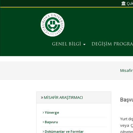
Çuk
GENEL BİLGİ
DEĞİŞİM PROGR
Misafir
MISAFIR ARAŞTIRMACI
Başv
Yönerge
Yurt dı
Başvuru
veya Ç
Dokümanlar ve Formlar
öğreti