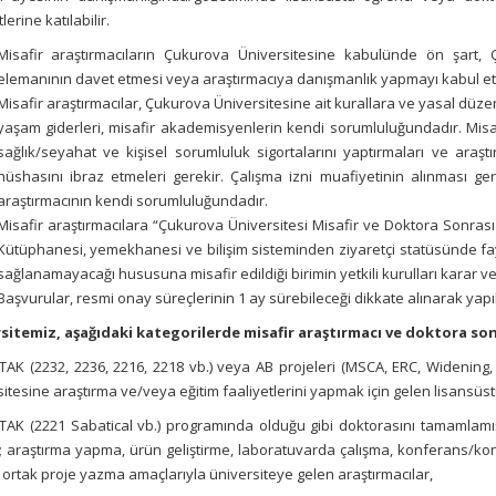
lerine katılabilir.
Misafir araştırmacıların Çukurova Üniversitesine kabulünde ön şart,
elemanının davet etmesi veya araştırmacıya danışmanlık yapmayı kabul et
Misafir araştırmacılar, Çukurova Üniversitesine ait kurallara ve yasal dü
yaşam giderleri, misafir akademisyenlerin kendi sorumluluğundadır. Misaf
sağlık/seyahat ve kişisel sorumluluk sigortalarını yaptırmaları ve araşt
nüshasını ibraz etmeleri gerekir. Çalışma izni muafiyetinin alınması gere
araştırmacının kendi sorumluluğundadır.
Misafir araştır
macılara “
Çukurova Üniversitesi Misafir ve Doktora Sonrası 
Kütüphanesi, yemekhanesi ve bilişim sisteminden ziyaretçi statüsünde fayd
sağlanamayacağı hususuna misafir edildiği birimin yetkili kurulları karar ver
Başvurular, resmi onay süreçlerinin 1 ay sürebileceği dikkate alınarak yapıl
sitemiz, aşağıdaki kategorilerde misafir araştırmacı ve doktora so
TAK (2232, 2236, 2216, 2218 vb.) veya AB projeleri (MSCA, ERC, Widening
itesine araştırma ve/veya eğitim faaliyetlerini yapmak için gelen lisansüs
TAK (2221 Sabatical vb.) programında olduğu gibi doktorasını tamamlamış 
n; araştırma yapma, ürün geliştirme, laboratuvarda çalışma, konferans/k
ortak proje yazma amaçlarıyla üniversiteye gelen araştırmacılar,