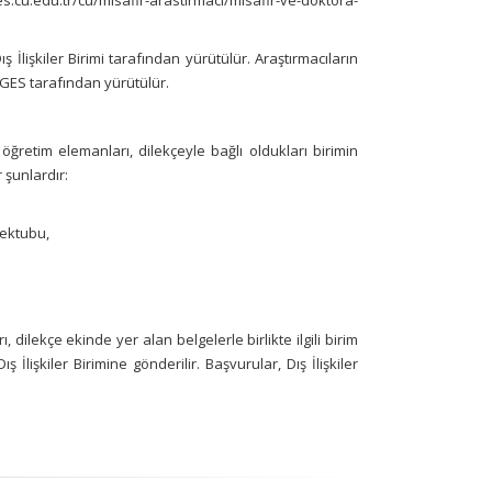
.cu.edu.tr/cu/misafir-arastirmaci/misafir-ve-doktora-
 İlişkiler Birimi tarafından yürütülür. Araştırmacıların
RGES tarafından yürütülür.
öğretim elemanları, dilekçeyle bağlı oldukları birimin
 şunlardır:
ektubu,
, dilekçe ekinde yer alan belgelerle birlikte ilgili birim
lişkiler Birimine gönderilir. Başvurular, Dış İlişkiler