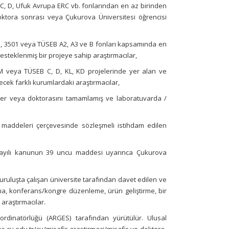
 C, D, Ufuk Avrupa ERC vb. fonlarından en az birinden
oktora sonrası veya Çukurova Üniversitesi öğrencisi
5, 3501 veya TÜSEB A2, A3 ve B fonları kapsamında en
esteklenmiş bir projeye sahip araştırmacılar,
EM veya TÜSEB C, D, KL, KD projelerinde yer alan ve
ecek farklı kurumlardaki araştırmacılar,
ler veya doktorasını tamamlamış ve laboratuvarda /
maddeleri çerçevesinde sözleşmeli istihdam edilen
47 sayılı kanunun 39 uncu maddesi uyarınca Çukurova
uruluşta çalışan üniversite tarafından davet edilen ve
a, konferans/kongre düzenleme, ürün geliştirme, bir
araştırmacılar.
Koordinatörlüğü (ARGES) tarafından yürütülür. Ulusal