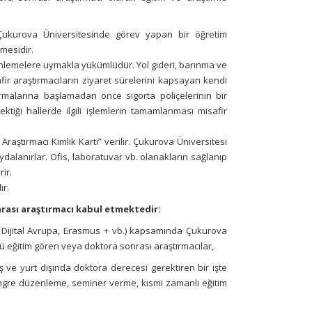
 Çukurova Üniversitesinde görev yapan bir öğretim
mesidir.
zenlemelere uymakla yükümlüdür. Yol gideri, barınma ve
ir araştırmacıların ziyaret sürelerini kapsayan kendi
ırmalarına başlamadan önce sigorta poliçelerinin bir
ktiği hallerde ilgili işlemlerin tamamlanması misafir
Araştırmacı Kimlik Kartı
”
verilir. Çukurova Üniversitesi
alanırlar. Ofis, laboratuvar vb. olanakların sağlanıp
ir.
ır.
nrası araştırmacı kabul etmektedir:
, Dijital Avrupa, Erasmus + vb.) kapsamında Çukurova
tü eğitim gören veya doktora sonrası araştırmacılar,
ve yurt dışında doktora derecesi gerektiren bir işte
ongre düzenleme, seminer verme, kısmi zamanlı eğitim