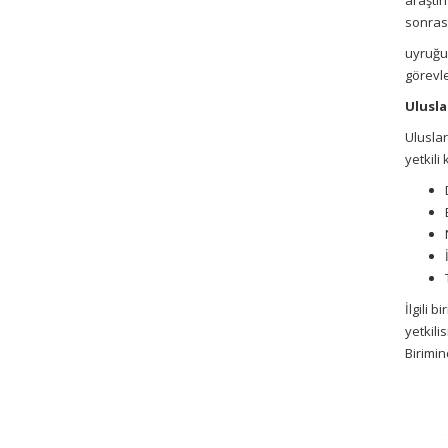
araştı
sonras
uyruğun
görevle
Ulusla
Uluslar
yetkili
İlgili 
yetkili
Birimin