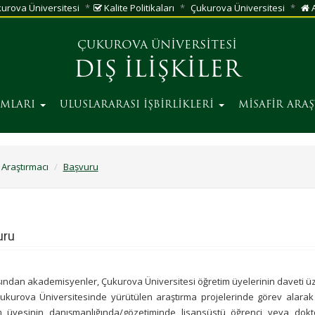
urova Üniversitesi
Kalite Politikaları
Çukurova Üniversitesi
A
ÇUKUROVA ÜNİVERSİTESİ
DIŞ İLİŞKİLER
AMLARI
ULUSLARARASI İŞBİRLİKLERİ
MİSAFİR ARA
 Araştırmacı
Başvuru
uru
şından akademisyenler, Çukurova Üniversitesi öğretim üyelerinin daveti üzer
ukurova Üniversitesinde yürütülen araştırma projelerinde görev alarak
m üyesinin danışmanlığında/gözetiminde lisansüstü öğrenci veya dokt