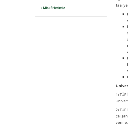
faaliyet
Misafirlerimiz
Üniver
1)
TÜBİ
Ünivers
2)
TÜBİ
çalışa
verme, 